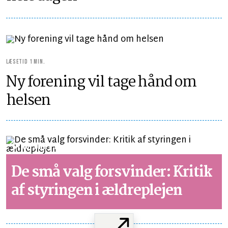
LÆSETID 1 MIN.
Ny forening vil tage hånd om
helsen
SYNSPUNKT
LÆSETID 4 MIN.
De små valg forsvinder: Kritik
af styringen i ældreplejen