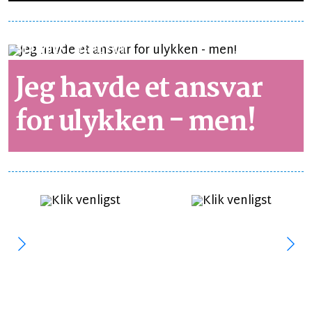
SYNSPUNKT
LÆSETID 1 MIN.
Jeg havde et ansvar
for ulykken - men!