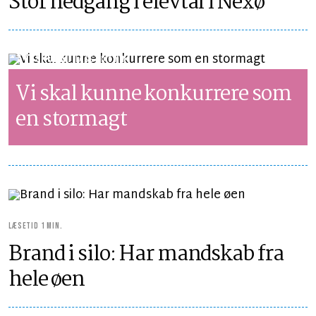
Stor nedgang i elevtal i Nexø
SYNSPUNKT
LÆSETID 5 MIN.
Vi skal kunne konkurrere som
en stormagt
LÆSETID 1 MIN.
Brand i silo: Har mandskab fra
hele øen