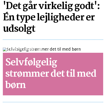
'Det går virkelig godt':
Én type lejligheder er
udsolgt
SYNSPUNKT
LÆSETID 1 MIN.
Selvfølgelig
strømmer det til med
børn