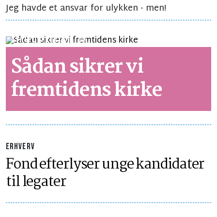
Jeg havde et ansvar for ulykken - men!
SYNSPUNKT
LÆSETID 3 MIN.
Sådan sikrer vi
fremtidens kirke
ERHVERV
Fond efterlyser unge kandidater
til legater