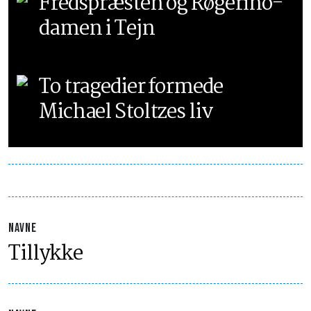
Fredspræsten og Røgerino-
damen i Tejn
To tragedier formede
Michael Stoltzes liv
NAVNE
Tillykke