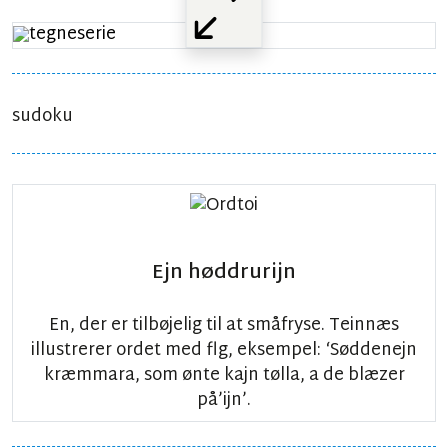
sudoku
Ejn høddrurijn
En, der er tilbøjelig til at småfryse. Teinnæs
illustrerer ordet med flg, eksempel: ‘Søddenejn
kræmmara, som ønte kajn tølla, a de blæzer
på’ijn’.