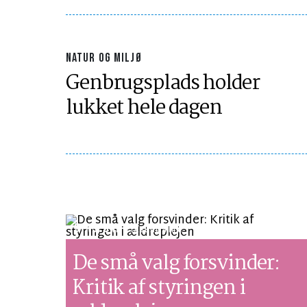
NATUR OG MILJØ
Genbrugsplads holder
lukket hele dagen
SYNSPUNKT
LÆSETID 4 MIN.
De små valg forsvinder:
Kritik af styringen i