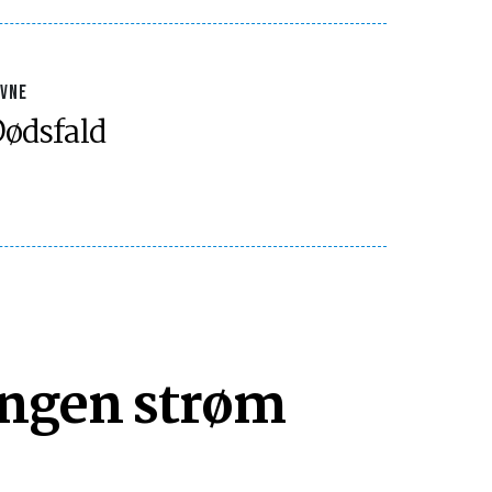
AVNE
ødsfald
 Ingen strøm