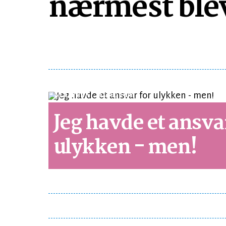
nærmest blev
SYNSPUNKT
LÆSETID 1 MIN.
Jeg havde et ansva
ulykken - men!