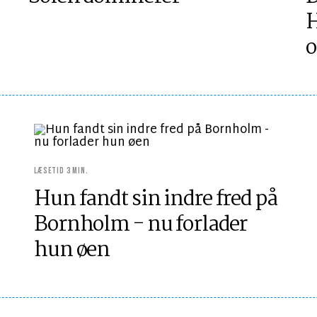
H
o
LÆSETID 3 MIN.
Hun fandt sin indre fred på
Bornholm - nu forlader
hun øen