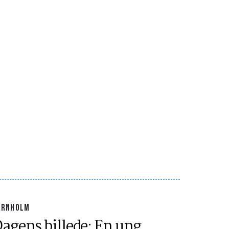
ORNHOLM
agens billede: En ung