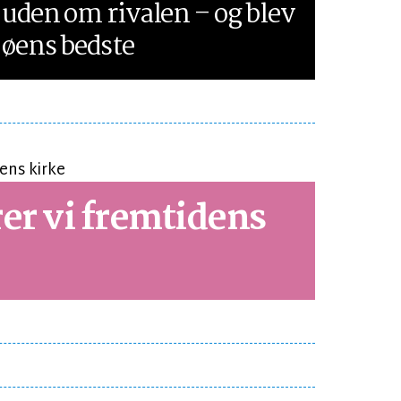
uden om rivalen – og blev
øens bedste
er vi fremtidens