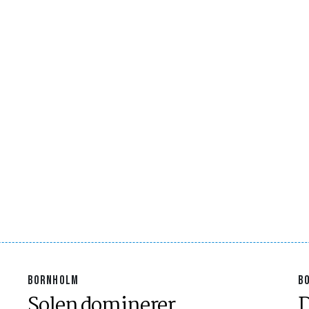
BORNHOLM
B
Solen dominerer
D