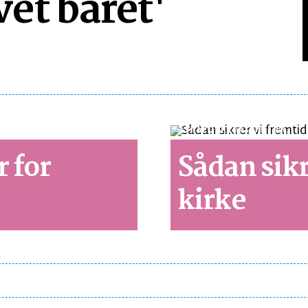
et båret'
SYNSPUNKT
LÆSETID 3 MIN.
r for
Sådan sikr
kirke