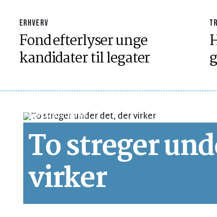
ERHVERV
T
Fond efterlyser unge
H
kandidater til legater
g
LEDER
LÆSETID 2 MIN.
To streger und
virker