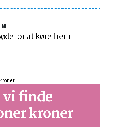
IMI
øde for at køre frem
 vi finde
oner kroner