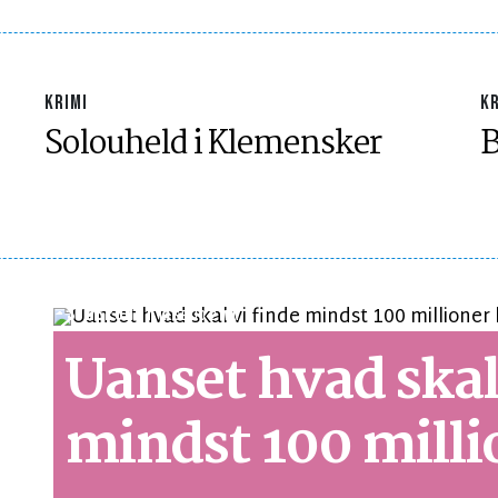
KRIMI
KR
Solouheld i Klemensker
B
SYNSPUNKT
LÆSETID 2 MIN.
Uanset hvad skal
mindst 100 milli