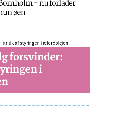
Bornholm - nu forlader
hun øen
g forsvinder:
tyringen i
en