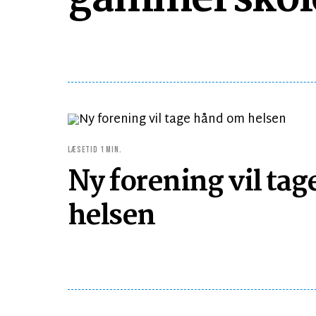
gammel skol
LÆSETID 1 MIN.
Ny forening vil ta
helsen