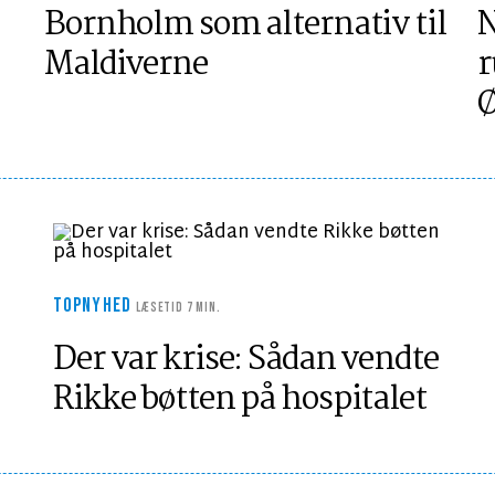
Bornholm som alternativ til
N
Maldiverne
r
Ø
TOPNYHED
LÆSETID 7 MIN.
Der var krise: Sådan vendte
Rikke bøtten på hospitalet