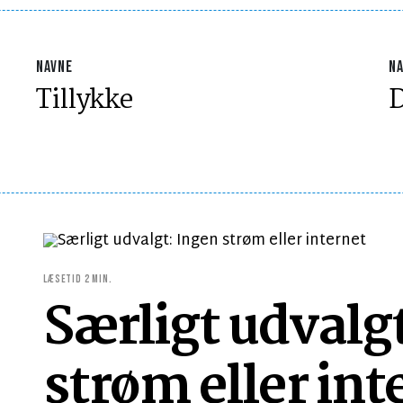
NAVNE
N
Tillykke
D
LÆSETID 2 MIN.
Særligt udvalg
strøm eller int