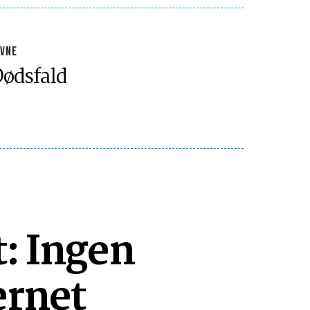
AVNE
ødsfald
t: Ingen
ernet