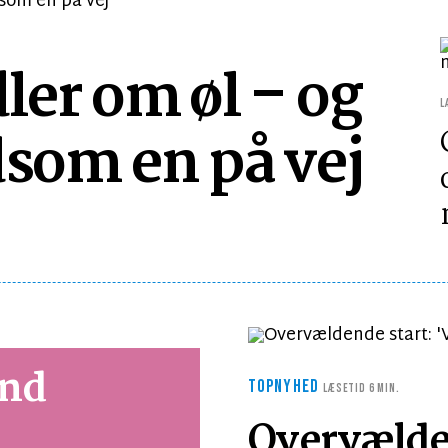
ler om øl – og
L
dsom en på vej
end
TOPNYHED
LÆSETID 6 MIN.
Overvælden