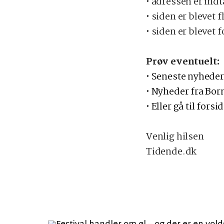
• adressen er indt
• siden er blevet f
• siden er blevet 
Prøv eventuelt:
•
Seneste nyheder
•
Nyheder fra Bo
•
Eller gå til forsi
Venlig hilsen
Tidende.dk