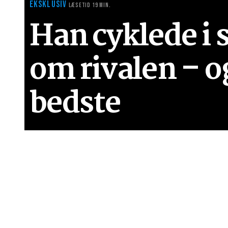
EKSKLUSIV
LÆSETID 19 MIN.
Han cyklede i 
om rivalen – o
bedste