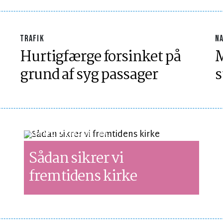
TRAFIK
NA
Hurtigfærge forsinket på
M
grund af syg passager
s
SYNSPUNKT
LÆSETID 3 MIN.
Sådan sikrer vi
fremtidens kirke