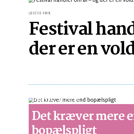
LÆSETID 4 MIN.
Festival hand
der er en vol
SYNSPUNKT
LÆSETID 2 MIN.
Det kræver mere 
bopælspligt