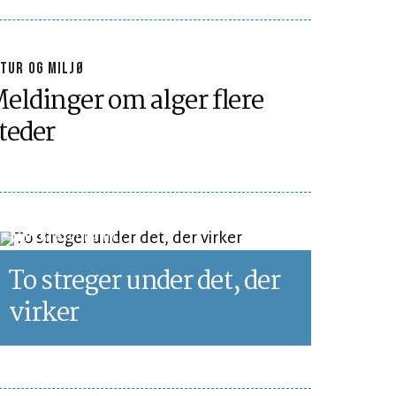
TUR OG MILJØ
eldinger om alger flere
teder
LEDER
LÆSETID 2 MIN.
To streger under det, der
virker