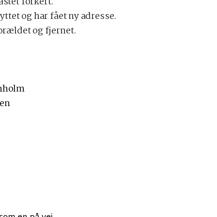
astet forkert.
lyttet og har fået ny adresse.
forældet og fjernet.
rnholm
den