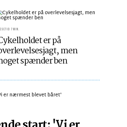
ÆSETID 7 MIN.
Cykelholdet er på
overlevelsesjagt, men
noget spænder ben
de start: 'Vi er