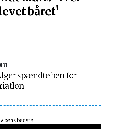
evet båret'
PORT
lger spændte ben for
riatlon