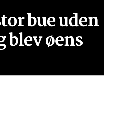
stor bue uden
g blev øens