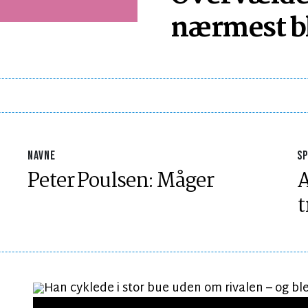
nærmest bl
NAVNE
S
Peter Poulsen: Måger
A
t