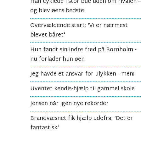
Han cyklede i stor bue uden om rivalen –
og blev øens bedste
Overvældende start: 'Vi er nærmest
blevet båret'
Hun fandt sin indre fred på Bornholm -
nu forlader hun øen
Jeg havde et ansvar for ulykken - men!
Uventet kendis-hjælp til gammel skole
Jensen når igen nye rekorder
Brandvæsnet fik hjælp udefra: 'Det er
fantastisk'