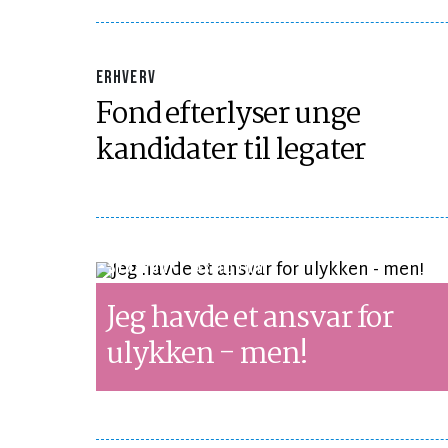
ERHVERV
Fond efterlyser unge
kandidater til legater
SYNSPUNKT
LÆSETID 1 MIN.
Jeg havde et ansvar for
ulykken - men!