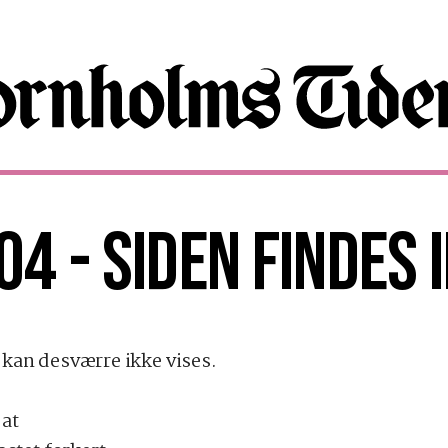
04 - SIDEN FINDES 
kan desværre ikke vises.
 at