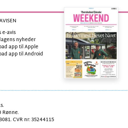
AVISEN
 e-avis
l dagens nyheder
ad app til Apple
ad app til Android
s.
0 Rønne.
081. CVR nr: 35244115